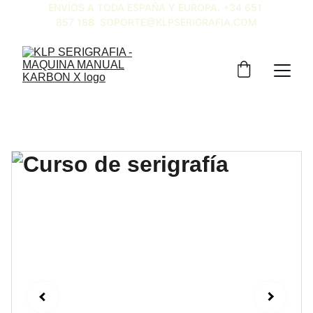
ENVÍOS A TODA ESPAÑA Y EUROPA. +34 651 
857 188  SOPORTE@KLPSERIGRAFIA.COM